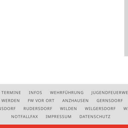
TERMINE
INFOS
WEHRFÜHRUNG
JUGENDFEUERW
D WERDEN
FW VOR ORT
ANZHAUSEN
GERNSDORF
NSDORF
RUDERSDORF
WILDEN
WILGERSDORF
W
NOTFALLFAX
IMPRESSUM
DATENSCHUTZ