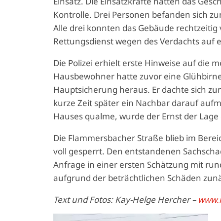
Einsatz. Die Einsatzkräfte hatten das Ge
Kontrolle. Drei Personen befanden sich z
Alle drei konnten das Gebäude rechtzeiti
Rettungsdienst wegen des Verdachts auf 
Die Polizei erhielt erste Hinweise auf die 
Hausbewohner hatte zuvor eine Glühbirne 
Hauptsicherung heraus. Er dachte sich zunä
kurze Zeit später ein Nachbar darauf auf
Hauses qualme, wurde der Ernst der Lage 
Die Flammersbacher Straße blieb im Berei
voll gesperrt. Den entstandenen Sachschade
Anfrage in einer ersten Schätzung mit ru
aufgrund der beträchtlichen Schäden zun
Text und Fotos: Kay-Helge Hercher –
www.h