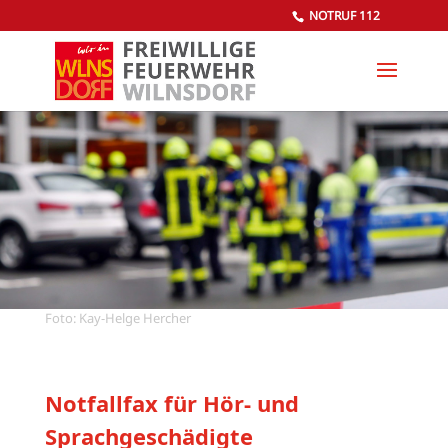
NOTRUF 112
Foto: Kay-Helge Hercher
Notfallfax für Hör- und
Sprachgeschädigte