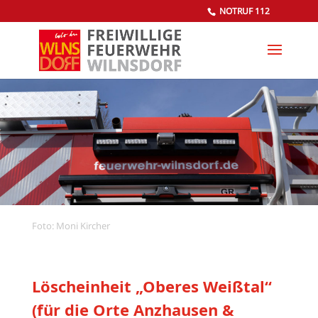
NOTRUF 112
Foto: Moni Kircher
Löscheinheit „Oberes Weißtal“
(für die Orte Anzhausen &