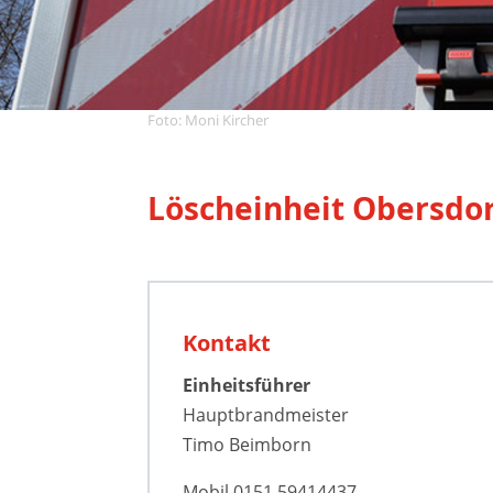
Foto: Moni Kircher
Löscheinheit Obersdo
Kontakt
Einheitsführer
Hauptbrandmeister
Timo Beimborn
Mobil 0151 59414437