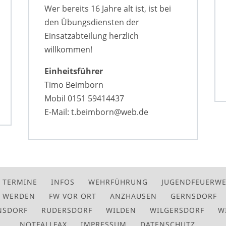
Wer bereits 16 Jahre alt ist, ist bei
den Übungsdiensten der
Einsatzabteilung herzlich
willkommen!
Einheitsführer
Timo Beimborn
Mobil 0151 59414437
E-Mail: t.beimborn@web.de
TERMINE
INFOS
WEHRFÜHRUNG
JUGENDFEUERW
D WERDEN
FW VOR ORT
ANZHAUSEN
GERNSDORF
NSDORF
RUDERSDORF
WILDEN
WILGERSDORF
W
NOTFALLFAX
IMPRESSUM
DATENSCHUTZ