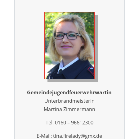
Gemeindejugend­­feuerwehrwartin
Unterbrandmeisterin
Martina Zimmermann
Tel. 0160 – 96612300
E-Mail: tina.firelady@gmx.de